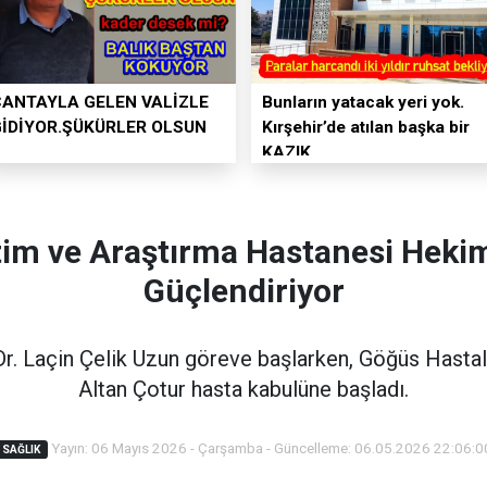
ÇANTAYLA GELEN VALİZLE
Bunların yatacak yeri yok.
GİDİYOR.ŞÜKÜRLER OLSUN
Kırşehir’de atılan başka bir
KAZIK
itim ve Araştırma Hastanesi Hek
Güçlendiriyor
r. Laçin Çelik Uzun göreve başlarken, Göğüs Hastal
Altan Çotur hasta kabulüne başladı.
Yayın: 06 Mayıs 2026 - Çarşamba - Güncelleme: 06.05.2026 22:06:0
SAĞLIK