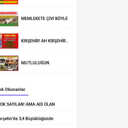
KIRŞEHİRDE ETLİ PİLAV!
MEMLEKETE ÇİVİ BÖYLE
ÇAKILIR
KIRŞEHİR! AH KIRŞEHİR…
CUMHURİYETTEN
ALACAĞI OLAN KADİM
ŞEHİR…
MUTLULUĞUN
RESMİ,KÜÇÜKLERİN DEV
PROJESİ
k Okunanlar
OK SAYILAN! AMA ADI OLAN
EHİR!
ırşehir’de 3,4 Büyüklüğünde
eprem