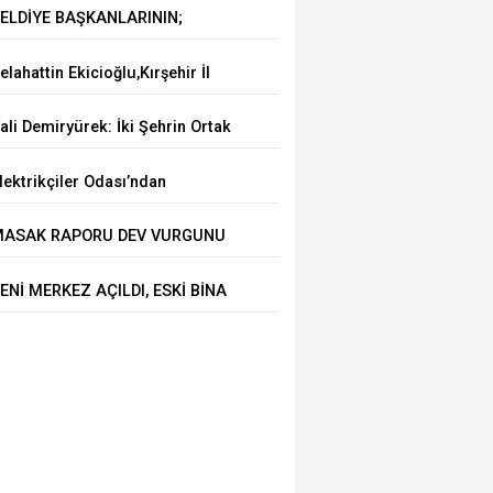
ELDİYE BAŞKANLARININ;
NLENEMEYEN KORKULARI....
elahattin Ekicioğlu,Kırşehir İl
aşkanlığında üyelik formlarını
ali Demiryürek: İki Şehrin Ortak
mzaladı.
eğerleri Görüşüldü
lektrikçiler Odası’ndan
atandaşlara kayıt dışı uyarısı
ASAK RAPORU DEV VURGUNU
RTAYA ÇIKARDI
ENİ MERKEZ AÇILDI, ESKİ BİNA
OŞ KALDI