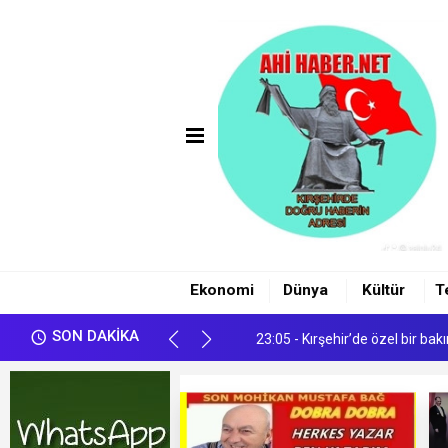
00:24 - ÖZGÜR ÖZEL'İN DOKUN
23:23 - Çiçekdağı Hastanesi’ne
23:13 - ÜÇLÜ SAVUNMA İTTİ
Ekonomi
Dünya
Kültür
T
23:05 - Kırşehir’de özel bir ba
SON DAKİKA
01:35 - Sosyal Medyada Terör 
00:24 - ÖZGÜR ÖZEL'İN DOKUN
23:23 - Çiçekdağı Hastanesi’ne