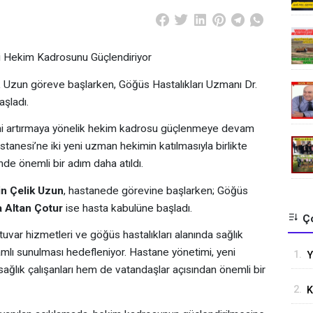
si Hekim Kadrosunu Güçlendiriyor
k Uzun göreve başlarken, Göğüs Hastalıkları Uzmanı Dr.
şladı.
iğini artırmaya yönelik hekim kadrosu güçlenmeye devam
stanesi’ne iki yeni uzman hekimin katılmasıyla birlikte
de önemli bir adım daha atıldı.
in Çelik Uzun
, hastanede görevine başlarken; Göğüs
 Altan Çotur
ise hasta kabulüne başladı.
Ço
atuvar hizmetleri ve göğüs hastalıkları alanında sağlık
amlı sunulması hedefleniyor. Hastane yönetimi, yeni
1.
Y
ğlık çalışanları hem de vatandaşlar açısından önemli bir
Ş
2.
K
D