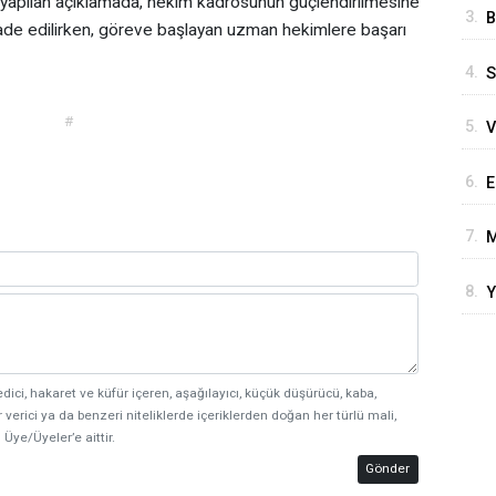
n yapılan açıklamada, hekim kadrosunun güçlendirilmesine
3.
B
ade edilirken, göreve başlayan uzman hekimlere başarı
Ö
4.
S
B
#
5.
V
i
D
6.
E
v
7.
M
O
8.
Y
B
edici, hakaret ve küfür içeren, aşağılayıcı, küçük düşürücü, kaba,
 verici ya da benzeri niteliklerde içeriklerden doğan her türlü mali,
 Üye/Üyeler’e aittir.
Gönder