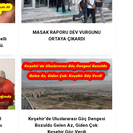
MASAK RAPORU DEV VURGUNU
lli
ORTAYA ÇIKARDI
ü.
l
Kırşehir'de Uluslararası Göç Dengesi
ı
Bozuldu Gelen Az, Giden Çok:
Kırşehir Göç Verdi