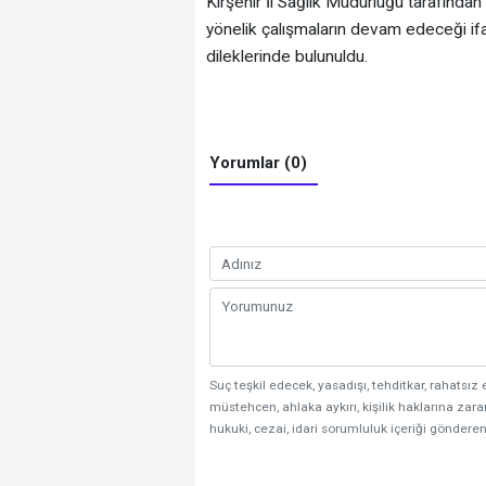
Kırşehir İl Sağlık Müdürlüğü tarafında
yönelik çalışmaların devam edeceği if
dileklerinde bulunuldu.
Yorumlar (0)
Suç teşkil edecek, yasadışı, tehditkar, rahatsız 
müstehcen, ahlaka aykırı, kişilik haklarına zarar
hukuki, cezai, idari sorumluluk içeriği gönderen