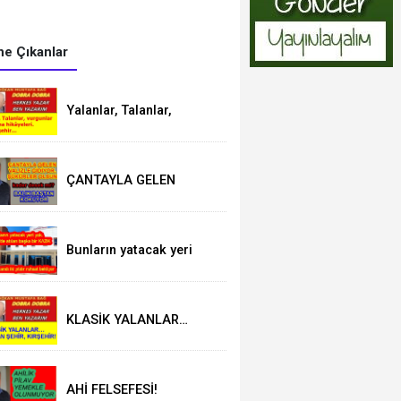
e Çıkanlar
Yalanlar, Talanlar,
vurgunlar ve avutma
hikâyeleri. Uyuyan şehir…
ÇANTAYLA GELEN
VALİZLE
GİDİYOR.ŞÜKÜRLER
OLSUN
Bunların yatacak yeri
yok. Kırşehir’de atılan
başka bir KAZIK
KLASİK YALANLAR…
AVUTULAN ŞEHİR,
KIRŞEHİR!
AHİ FELSEFESİ!