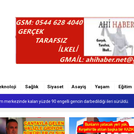
MAZLIĞININ KALDIRILMASI UĞRAŞILARI...
 Yeni Dijital Röntgen Cihazı
FAKI RESMEN KURULDU
eknoloji
Sağlık
Siyaset
Asayiş
Yaşam
Eğitim
kım merkezinde kalan yüzde 90 engelli gencin darbedildiği ileri sürüldü.
Propagandası İddiasına Gözaltı
MAZLIĞININ KALDIRILMASI UĞRAŞILARI...
 Yeni Dijital Röntgen Cihazı