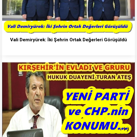
Vali Demiryürek: İki Şehrin Ortak Değerleri Görüşüldü