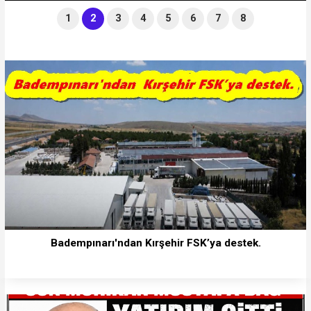
1
2
3
4
5
6
7
8
Badempınarı'ndan Kırşehir FSK’ya destek.