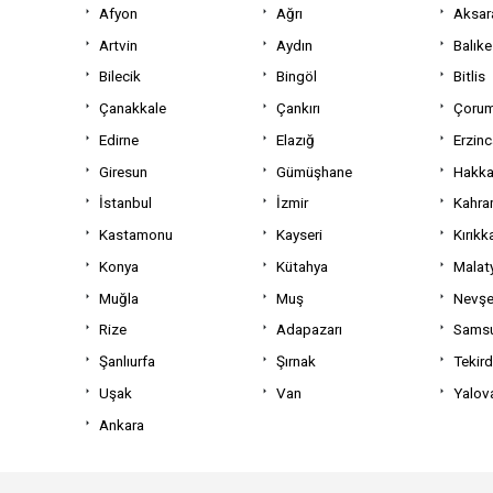
Afyon
Ağrı
Aksar
Artvin
Aydın
Balıke
Bilecik
Bingöl
Bitlis
Çanakkale
Çankırı
Çoru
Edirne
Elazığ
Erzin
Giresun
Gümüşhane
Hakka
İstanbul
İzmir
Kahra
Kastamonu
Kayseri
Kırıkk
Konya
Kütahya
Malat
Muğla
Muş
Nevşe
Rize
Adapazarı
Sams
Şanlıurfa
Şırnak
Tekir
Uşak
Van
Yalov
Ankara