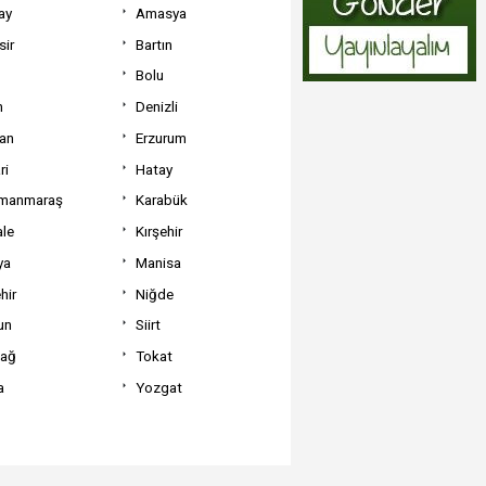
ay
Amasya
sir
Bartın
Bolu
m
Denizli
can
Erzurum
ri
Hatay
manmaraş
Karabük
ale
Kırşehir
ya
Manisa
hir
Niğde
un
Siirt
dağ
Tokat
a
Yozgat