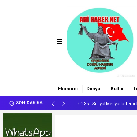
00:24 - ÖZGÜR ÖZEL'İN DOKUN
01:35 - Sosyal Medyada Terör 
Ekonomi
Dünya
Kültür
T
00:24 - ÖZGÜR ÖZEL'İN DOKUN
SON DAKİKA
01:35 - Sosyal Medyada Terör 