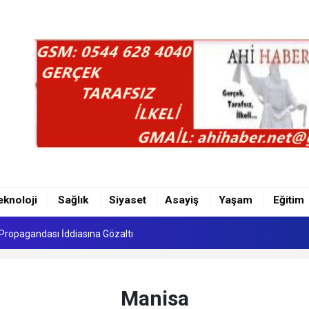
MAZLIĞININ KALDIRILMASI UĞRAŞILARI...
Propagandası İddiasına Gözaltı
eknoloji
Sağlık
Siyaset
Asayiş
Yaşam
Eğitim
MAZLIĞININ KALDIRILMASI UĞRAŞILARI...
Propagandası İddiasına Gözaltı
Manisa