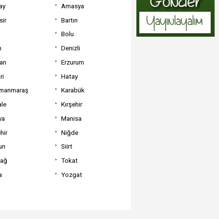
ay
Amasya
sir
Bartın
Bolu
m
Denizli
can
Erzurum
ri
Hatay
manmaraş
Karabük
ale
Kırşehir
ya
Manisa
hir
Niğde
un
Siirt
dağ
Tokat
a
Yozgat