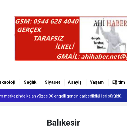
MAZLIĞININ KALDIRILMASI UĞRAŞILARI...
 Yeni Dijital Röntgen Cihazı
eknoloji
Sağlık
Siyaset
Asayiş
Yaşam
Eğitim
FAKI RESMEN KURULDU
kım merkezinde kalan yüzde 90 engelli gencin darbedildiği ileri sürüldü.
Propagandası İddiasına Gözaltı
MAZLIĞININ KALDIRILMASI UĞRAŞILARI...
Balıkesir