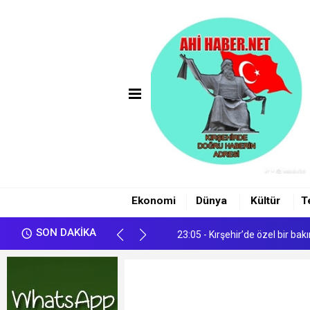
00:24 - ÖZGÜR ÖZEL'İN DOKUN
23:23 - Çiçekdağı Hastanesi’ne
Ekonomi
Dünya
Kültür
T
23:13 - ÜÇLÜ SAVUNMA İTTİ
SON DAKİKA
23:05 - Kırşehir’de özel bir ba
01:35 - Sosyal Medyada Terör 
00:24 - ÖZGÜR ÖZEL'İN DOKUN