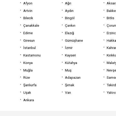
Afyon
Ağrı
Aksar
Artvin
Aydın
Balıke
Bilecik
Bingöl
Bitlis
Çanakkale
Çankırı
Çoru
Edirne
Elazığ
Erzin
Giresun
Gümüşhane
Hakka
İstanbul
İzmir
Kahra
Kastamonu
Kayseri
Kırıkk
Konya
Kütahya
Malat
Muğla
Muş
Nevşe
Rize
Adapazarı
Sams
Şanlıurfa
Şırnak
Tekir
Uşak
Van
Yalov
Ankara