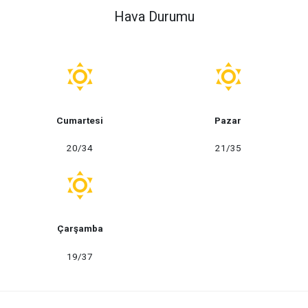
 Yeni Dijital Röntgen Cihazı
Hava Durumu
Cumartesi
Pazar
20/34
21/35
Çarşamba
19/37