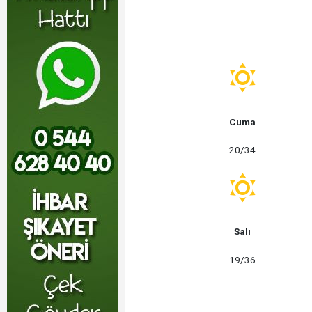
23:23 - Çiçekdağı Hastanesi’ne
Cuma
20/34
Salı
19/36