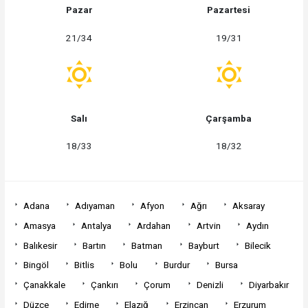
Pazar
Pazartesi
21/34
19/31
Salı
Çarşamba
18/33
18/32
Adana
Adıyaman
Afyon
Ağrı
Aksaray
Amasya
Antalya
Ardahan
Artvin
Aydın
Balıkesir
Bartın
Batman
Bayburt
Bilecik
Bingöl
Bitlis
Bolu
Burdur
Bursa
Çanakkale
Çankırı
Çorum
Denizli
Diyarbakır
Düzce
Edirne
Elazığ
Erzincan
Erzurum