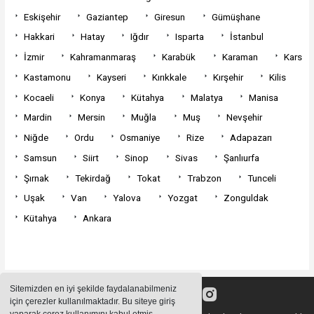
Eskişehir
Gaziantep
Giresun
Gümüşhane
Hakkari
Hatay
Iğdır
Isparta
İstanbul
İzmir
Kahramanmaraş
Karabük
Karaman
Kars
Kastamonu
Kayseri
Kırıkkale
Kırşehir
Kilis
Kocaeli
Konya
Kütahya
Malatya
Manisa
Mardin
Mersin
Muğla
Muş
Nevşehir
Niğde
Ordu
Osmaniye
Rize
Adapazarı
Samsun
Siirt
Sinop
Sivas
Şanlıurfa
Şırnak
Tekirdağ
Tokat
Trabzon
Tunceli
Uşak
Van
Yalova
Yozgat
Zonguldak
Kütahya
Ankara
Sitemizden en iyi şekilde faydalanabilmeniz
için çerezler kullanılmaktadır. Bu siteye giriş