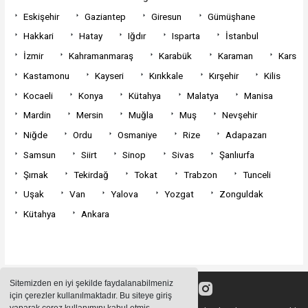
Eskişehir
Gaziantep
Giresun
Gümüşhane
Hakkari
Hatay
Iğdır
Isparta
İstanbul
İzmir
Kahramanmaraş
Karabük
Karaman
Kars
Kastamonu
Kayseri
Kırıkkale
Kırşehir
Kilis
Kocaeli
Konya
Kütahya
Malatya
Manisa
Mardin
Mersin
Muğla
Muş
Nevşehir
Niğde
Ordu
Osmaniye
Rize
Adapazarı
Samsun
Siirt
Sinop
Sivas
Şanlıurfa
Şırnak
Tekirdağ
Tokat
Trabzon
Tunceli
Uşak
Van
Yalova
Yozgat
Zonguldak
Kütahya
Ankara
Sitemizden en iyi şekilde faydalanabilmeniz
için çerezler kullanılmaktadır. Bu siteye giriş