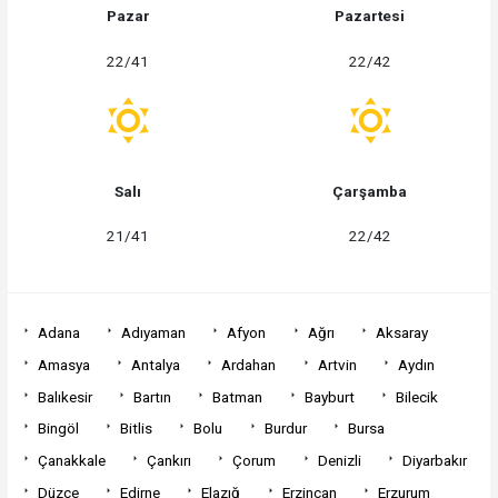
Pazar
Pazartesi
22/41
22/42
Salı
Çarşamba
21/41
22/42
Adana
Adıyaman
Afyon
Ağrı
Aksaray
Amasya
Antalya
Ardahan
Artvin
Aydın
Balıkesir
Bartın
Batman
Bayburt
Bilecik
Bingöl
Bitlis
Bolu
Burdur
Bursa
Çanakkale
Çankırı
Çorum
Denizli
Diyarbakır
Düzce
Edirne
Elazığ
Erzincan
Erzurum