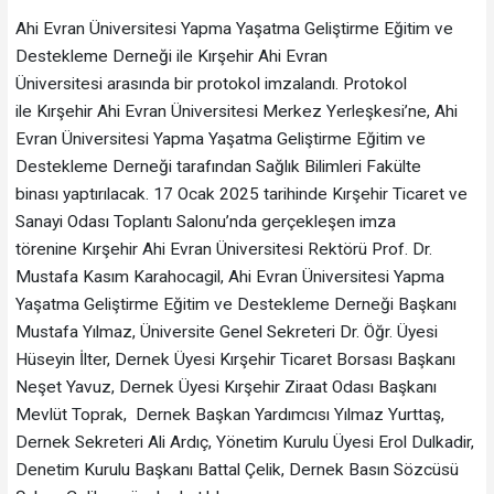
Ahi Evran Üniversitesi Yapma Yaşatma Geliştirme Eğitim ve
Destekleme Derneği ile Kırşehir Ahi Evran
Üniversitesi arasında bir protokol imzalandı. Protokol
ile Kırşehir Ahi Evran Üniversitesi Merkez Yerleşkesi’ne, Ahi
Evran Üniversitesi Yapma Yaşatma Geliştirme Eğitim ve
Destekleme Derneği tarafından Sağlık Bilimleri Fakülte
binası yaptırılacak. 17 Ocak 2025 tarihinde Kırşehir Ticaret ve
Sanayi Odası Toplantı Salonu’nda gerçekleşen imza
törenine Kırşehir Ahi Evran Üniversitesi Rektörü Prof. Dr.
Mustafa Kasım Karahocagil, Ahi Evran Üniversitesi Yapma
Yaşatma Geliştirme Eğitim ve Destekleme Derneği Başkanı
Mustafa Yılmaz, Üniversite Genel Sekreteri Dr. Öğr. Üyesi
Hüseyin İlter, Dernek Üyesi Kırşehir Ticaret Borsası Başkanı
Neşet Yavuz, Dernek Üyesi Kırşehir Ziraat Odası Başkanı
Mevlüt Toprak, Dernek Başkan Yardımcısı Yılmaz Yurttaş,
Dernek Sekreteri Ali Ardıç, Yönetim Kurulu Üyesi Erol Dulkadir,
Denetim Kurulu Başkanı Battal Çelik, Dernek Basın Sözcüsü