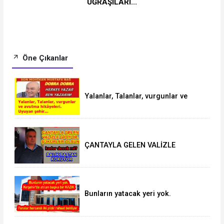
UĞRAŞILARI...
Öne Çıkanlar
Yalanlar, Talanlar, vurgunlar ve
avutma hikâyeleri. Uyuyan şehir…
ÇANTAYLA GELEN VALİZLE
GİDİYOR.ŞÜKÜRLER OLSUN
Bunların yatacak yeri yok.
Kırşehir’de atılan başka bir KAZIK