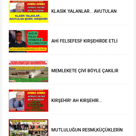
KLASİK YALANLAR… AVUTULAN
ŞEHİR, KIRŞEHİR!
AHİ FELSEFESİ! KIRŞEHİRDE ETLİ
PİLAV!
MEMLEKETE ÇİVİ BÖYLE ÇAKILIR
KIRŞEHİR! AH KIRŞEHİR…
CUMHURİYETTEN ALACAĞI OLAN
KADİM ŞEHİR…
MUTLULUĞUN RESMİ,KÜÇÜKLERİN
DEV PROJESİ