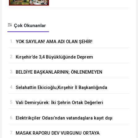
Çok Okunanlar
1.
YOK SAYILAN! AMA ADI OLAN ŞEHİR!
2.
Kırşehir’de 3,4 Büyüklüğünde Deprem
3.
BELDİYE BAŞKANLARININ; ÖNLENEMEYEN
KORKULARI....
4.
Selahattin Ekicioğlu,Kırşehir İl Başkanlığında
üyelik formlarını imzaladı.
5.
Vali Demiryürek: İki Şehrin Ortak Değerleri
Görüşüldü
6.
Elektrikçiler Odası’ndan vatandaşlara kayıt dışı
uyarısı
7.
MASAK RAPORU DEV VURGUNU ORTAYA