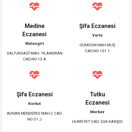
Medine
Şifa Eczanesi
Eczanesi
Varto
Malazgirt
GÜMGÜM MAH.MUŞ
CAD.NO:101 1
SALTUKGAZİ MAH. YILANKIRAN
CAD.NO:15 A
Şifa Eczanesi
Tutku
Eczanesi
Korkut
Merkez
ADNAN MENDERES MAH.2 CAD.
NO:51 J
HÜRRİYET CAD. SGK KARŞISI