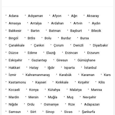
Adana
Adıyaman
Afyon
Ağrı
Aksaray
Amasya
Antalya
Ardahan
Artvin
Aydın
Balıkesir
Bartın
Batman
Bayburt
Bilecik
Bingöl
Bitlis
Bolu
Burdur
Bursa
Çanakkale
Çankırı
Çorum
Denizli
Diyarbakır
Düzce
Edirne
Elazığ
Erzincan
Erzurum
Eskişehir
Gaziantep
Giresun
Gümüşhane
Hakkari
Hatay
Iğdır
Isparta
İstanbul
İzmir
Kahramanmaraş
Karabük
Karaman
Kars
Kastamonu
Kayseri
Kırıkkale
Kırşehir
Kilis
Kocaeli
Konya
Kütahya
Malatya
Manisa
Mardin
Mersin
Muğla
Muş
Nevşehir
Niğde
Ordu
Osmaniye
Rize
Adapazarı
Samsun
Siirt
Sinop
Sivas
Şanlıurfa