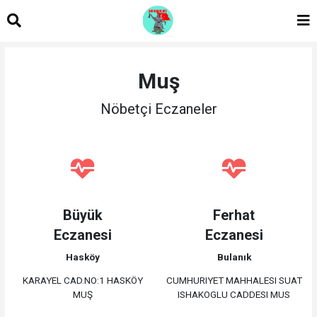
Muş
Nöbetçi Eczaneler
Büyük
Ferhat
Eczanesi
Eczanesi
Hasköy
Bulanık
KARAYEL CAD.NO:1 HASKÖY
CUMHURIYET MAHHALESI SUAT
MUŞ
ISHAKOGLU CADDESI MUS