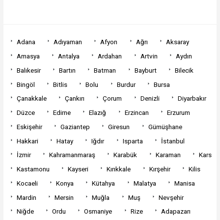
Adana
Adıyaman
Afyon
Ağrı
Aksaray
Amasya
Antalya
Ardahan
Artvin
Aydın
Balıkesir
Bartın
Batman
Bayburt
Bilecik
Bingöl
Bitlis
Bolu
Burdur
Bursa
Çanakkale
Çankırı
Çorum
Denizli
Diyarbakır
Düzce
Edirne
Elazığ
Erzincan
Erzurum
Eskişehir
Gaziantep
Giresun
Gümüşhane
Hakkari
Hatay
Iğdır
Isparta
İstanbul
İzmir
Kahramanmaraş
Karabük
Karaman
Kars
Kastamonu
Kayseri
Kırıkkale
Kırşehir
Kilis
Kocaeli
Konya
Kütahya
Malatya
Manisa
Mardin
Mersin
Muğla
Muş
Nevşehir
Niğde
Ordu
Osmaniye
Rize
Adapazarı