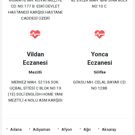
İHSANİYE MH. KUVAİ MİLLİYE
82 EVLER MAH. İBNİ SİNA BULV.
CD. NO:177 B ESKİ DEVLET
NO:10 C
HASTANESİ KARŞISI HASTANE
CADDESİ ÜZERİ
Vildan
Yonca
Eczanesi
Eczanesi
Mezitli
Silifke
MERKEZ MAH. 52136 SOK.
GÖKSU MH. CELAL BAYAR CD.
ÜÇBAL SİTESİ C BLOK NO:19
NO:128B
(1E) SOLİ ENGLİSH HOME YANI
MEZİTLİ 4 NOLU ASM KARŞISI
Adana
Adıyaman
Afyon
Ağrı
Aksaray