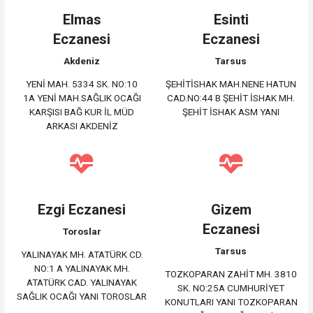
Elmas
Esinti
Eczanesi
Eczanesi
Akdeniz
Tarsus
YENİ MAH. 5334 SK. NO:10
ŞEHİTİSHAK MAH.NENE HATUN
1A YENİ MAH.SAĞLIK OCAĞI
CAD.NO:44 B ŞEHİT İSHAK MH.
KARŞISI BAĞ KUR İL MÜD
ŞEHİT İSHAK ASM YANI
ARKASI AKDENİZ
Ezgi Eczanesi
Gizem
Eczanesi
Toroslar
Tarsus
YALINAYAK MH. ATATÜRK CD.
NO:1 A YALINAYAK MH.
TOZKOPARAN ZAHİT MH. 3810
ATATÜRK CAD. YALINAYAK
SK. NO:25A CUMHURİYET
SAĞLIK OCAĞI YANI TOROSLAR
KONUTLARI YANI TOZKOPARAN