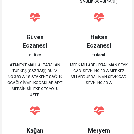
SAĞLIK OCAĞI YANI )
Güven
Hakan
Eczanesi
Eczanesi
Silifke
Erdemli
ATAKENT MAH. ALPARSLAN
MERK.MH.ABDURRAHMAN SEVK
TÜRKEŞ (SAZBAŞI) BULV.
CAD. SEVK. NO:23 A MERKEZ
NO:383 A 18 ATAKENT SAĞLIK
MH.ABDURRAHMAN SEVK CAD.
OCAĞI CİVARI KOÇAKLAR APT.
SEVK. NO:23 A
MERSİN SİLİFKE OTOYOLU
ÜZERİ
Kağan
Meryem