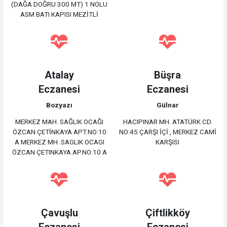
(DAĞA DOĞRU 300 MT) 1 NOLU
ASM BATI KAPISI MEZİTLİ
Atalay
Büşra
Eczanesi
Eczanesi
Bozyazı
Gülnar
MERKEZ MAH. SAĞLIK OCAĞI
HACIPINAR MH. ATATÜRK CD.
ÖZCAN ÇETİNKAYA APT.NO:10
NO:45 ÇARŞI İÇİ , MERKEZ CAMİ
A MERKEZ MH. SAGLIK OCAGI
KARŞISI
ÖZCAN ÇETINKAYA AP.NO:10 A
Çavuşlu
Çiftlikköy
Eczanesi
Eczanesi