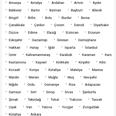
Amasya
Antalya
Ardahan
Artvin
Aydın
Balıkesir
Bartın
Batman
Bayburt
Bilecik
Bingöl
Bitlis
Bolu
Burdur
Bursa
Çanakkale
Çankırı
Çorum
Denizli
Diyarbakır
Düzce
Edirne
Elazığ
Erzincan
Erzurum
Eskişehir
Gaziantep
Giresun
Gümüşhane
Hakkari
Hatay
Iğdır
Isparta
İstanbul
İzmir
Kahramanmaraş
Karabük
Karaman
Kars
Kastamonu
Kayseri
Kırıkkale
Kırşehir
Kilis
Kocaeli
Konya
Kütahya
Malatya
Manisa
Mardin
Mersin
Muğla
Muş
Nevşehir
Niğde
Ordu
Osmaniye
Rize
Adapazarı
Samsun
Siirt
Sinop
Sivas
Şanlıurfa
Şırnak
Tekirdağ
Tokat
Trabzon
Tunceli
Uşak
Van
Yalova
Yozgat
Zonguldak
Kütahya
Ankara