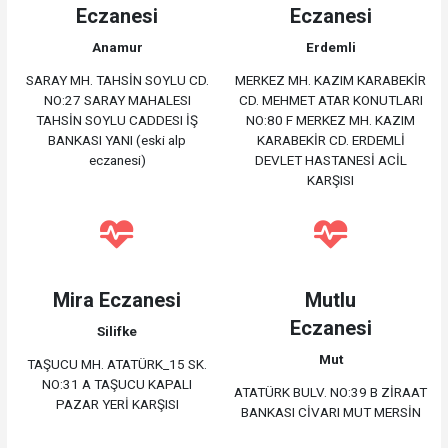
Eczanesi
Eczanesi
Anamur
Erdemli
SARAY MH. TAHSİN SOYLU CD.
MERKEZ MH. KAZIM KARABEKİR
NO:27 SARAY MAHALESI
CD. MEHMET ATAR KONUTLARI
TAHSİN SOYLU CADDESI İŞ
NO:80 F MERKEZ MH. KAZIM
BANKASI YANI (eski alp
KARABEKİR CD. ERDEMLİ
eczanesi)
DEVLET HASTANESİ ACİL
KARŞISI
Mira Eczanesi
Mutlu
Eczanesi
Silifke
Mut
TAŞUCU MH. ATATÜRK_15 SK.
NO:31 A TAŞUCU KAPALI
ATATÜRK BULV. NO:39 B ZİRAAT
PAZAR YERİ KARŞISI
BANKASI CİVARI MUT MERSİN