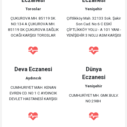
Toroslar
Yenişehir
ÇUKUROVA MH. 85119 SK.
Çiftlikköy Mah. 32133 Sok. Şakir
NO:134 A ÇUKUROVA MH.
Son Cad. No:6 C ESKİ
85119 SK.ÇUKUROVA SAĞLIK
ÇİFTLİKKÖY YOLU - A 101 YANI -
OCAĞI KARŞISI TOROSLAR
YENİŞEHİR 3 NOLU ASM KARŞISI
Deva Eczanesi
Dünya
Eczanesi
Aydıncık
Yenişehir
CUMHURIYET MAH. KENAN
EVREN CD. NO:1 C AYDINCIK
CUMHURİYET MH. GMK BULV.
DEVLET HASTANESİ KARŞISI
NO:298H