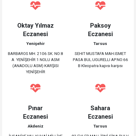
Oktay Yılmaz
Paksoy
Eczanesi
Eczanesi
Yenişehir
Tarsus
BARBAROS MH. 2106 SK. NO:8
SEHIT MUSTAFA MAH.ISMET
A YENİŞEHİR 1 NOLU ASM
PASA BUL.UGURELLI AP.NO:66
(ANADOLU ASM) KARŞISI
B Kleopatra kapısı karşısı
YENİŞEHİR
Pınar
Sahara
Eczanesi
Eczanesi
Akdeniz
Tarsus