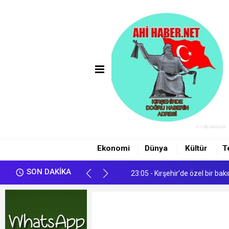
00:24 - ÖZGÜR ÖZEL'İN DOKUN
23:23 - Çiçekdağı Hastanesi’ne
Ekonomi
Dünya
Kültür
T
23:13 - ÜÇLÜ SAVUNMA İTTİ
SON DAKİKA
23:05 - Kırşehir’de özel bir ba
01:35 - Sosyal Medyada Terör 
00:24 - ÖZGÜR ÖZEL'İN DOKUN