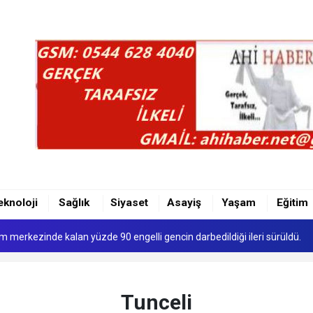
MAZLIĞININ KALDIRILMASI UĞRAŞILARI...
 Yeni Dijital Röntgen Cihazı
eknoloji
Sağlık
Siyaset
Asayiş
Yaşam
Eğitim
FAKI RESMEN KURULDU
kım merkezinde kalan yüzde 90 engelli gencin darbedildiği ileri sürüldü.
Propagandası İddiasına Gözaltı
MAZLIĞININ KALDIRILMASI UĞRAŞILARI...
Tunceli