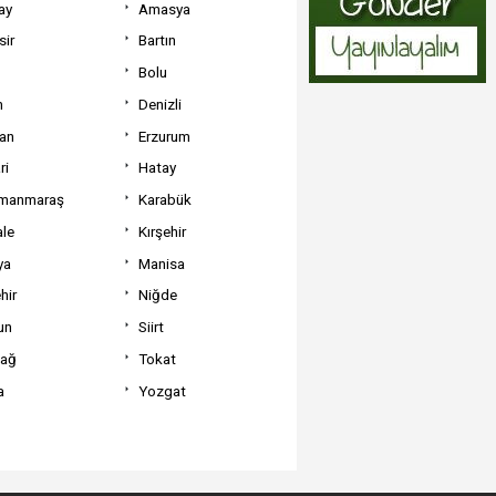
ay
Amasya
sir
Bartın
Bolu
m
Denizli
can
Erzurum
ri
Hatay
manmaraş
Karabük
ale
Kırşehir
ya
Manisa
hir
Niğde
un
Siirt
dağ
Tokat
a
Yozgat