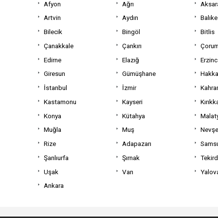
Afyon
Ağrı
Aksar
Artvin
Aydın
Balıke
Bilecik
Bingöl
Bitlis
Çanakkale
Çankırı
Çoru
Edirne
Elazığ
Erzin
Giresun
Gümüşhane
Hakka
İstanbul
İzmir
Kahra
Kastamonu
Kayseri
Kırıkk
Konya
Kütahya
Malat
Muğla
Muş
Nevşe
Rize
Adapazarı
Sams
Şanlıurfa
Şırnak
Tekir
Uşak
Van
Yalov
Ankara